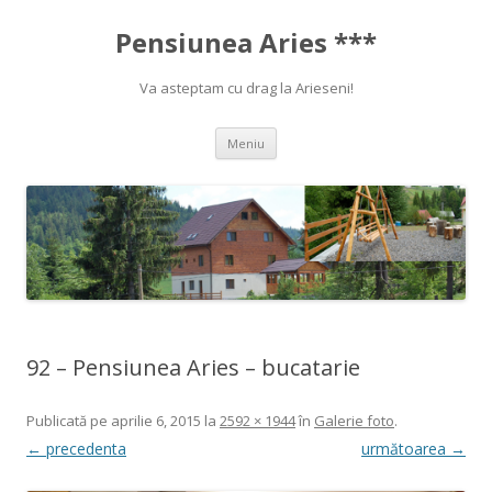
Pensiunea Aries ***
Va asteptam cu drag la Arieseni!
Sari la conținut
Meniu
92 – Pensiunea Aries – bucatarie
Publicată
pe
aprilie 6, 2015
la
2592 × 1944
în
Galerie foto
.
← precedenta
următoarea →