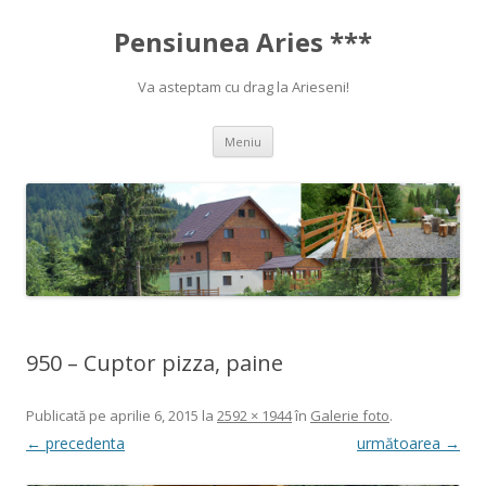
Pensiunea Aries ***
Va asteptam cu drag la Arieseni!
Sari la conținut
Meniu
950 – Cuptor pizza, paine
Publicată
pe
aprilie 6, 2015
la
2592 × 1944
în
Galerie foto
.
← precedenta
următoarea →