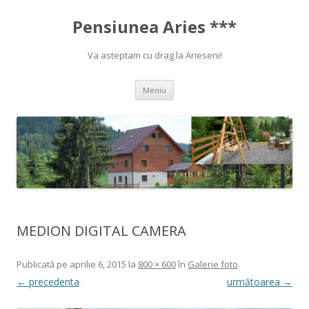
Pensiunea Aries ***
Va asteptam cu drag la Arieseni!
Sari la conținut
Meniu
MEDION DIGITAL CAMERA
Publicată
pe
aprilie 6, 2015
la
800 × 600
în
Galerie foto
.
← precedenta
următoarea →